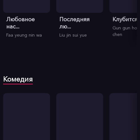
Любовное
Последняя
Клубится б
нас...
лю...
Gun gun hon
chen
Faa yeung nin wa
Liu jin sui yue
Комедия