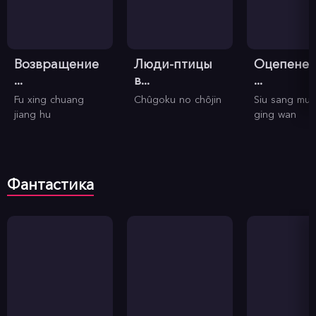
Возвращение
Люди-птицы
Оцепене
...
в...
...
Fu xing chuang
Chûgoku no chôjin
Siu sang mu
jiang hu
ging wan
Фантастика