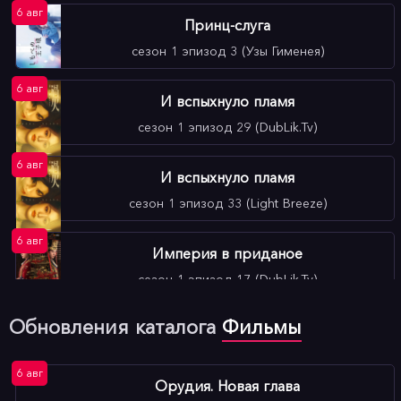
6 авг
Принц-слуга
сезон 1 эпизод 3 (Узы Гименея)
6 авг
И вспыхнуло пламя
сезон 1 эпизод 29 (DubLik.Tv)
6 авг
И вспыхнуло пламя
сезон 1 эпизод 33 (Light Breeze)
6 авг
Империя в приданое
сезон 1 эпизод 17 (DubLik.Tv)
6 авг
Обновления каталога
Фильмы
Империя в приданое
сезон 1 эпизод 17 (Light Breeze)
6 авг
Орудия. Новая глава
6 авг