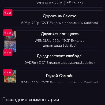
Расцвет силы
WEB-DLRip 720p (Leff Sound)
сезон 1 эпизод 23 (SlothSound)
6 авг
Дорога на Сампхо
6 авг
И вспыхнуло пламя
BDRip 720p (ФСГ Ехидные дорамщицы.Subtitles)
сезон 1 эпизод 27 (SlothSound)
6 авг
Двуликая принцесса
6 авг
WEB-DLRip 720p (ФСГ Ехидные
Принцесса Чжаоян
дорамщицы.Subtitles)
сезон 1 эпизод 17 (Light Breeze)
6 авг
Да здравствует свобода!
6 авг
Без рамок
DVDRip (ФСГ Ехидные дорамщицы.Subtitles)
сезон 1 эпизод 4 (ФСГ Ехидные
дорамщицы.Subtitles)
6 авг
Глухой Самрён
BDRip 720p (ФСГ Ехидные дорамщицы.Subtitles)
6 авг
Вознесение Хан-нэ
Последние комментарии
BDRip 720p (ФСГ Ехидные дорамщицы.Subtitles)