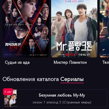
Судья из ада
Мистер Планктон
Те
Обновления каталога
Сериалы
6 авг
Безумная любовь Му-Му
сезон 1 эпизод 5 (Странные миры)