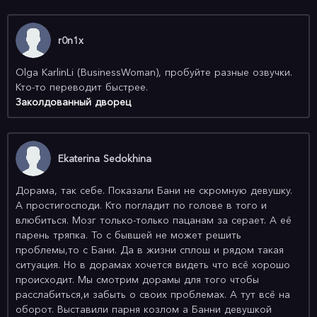
5 авг
Ангелы с улиц
r0n1x
WEB-DLRip 720p (ФСГ Ехидные
дорамщицы.Subtitles)
Olga KarlinLi (BusinessWoman), пробуйте разные озвучки.
5 авг
56 лет разбитого сердца
Кто-то переводит быстрее.
Заколдованный дворец
WEB-DLRip 720p (ФСГ Ехидные
дорамщицы.Subtitles)
5 авг
Пёс из будущего
Ekaterina Sedokhina
WEB-DLRip 720p (Дублированный)
Дорама, так себе. Показали Бани не скромную девушку.
4 авг
А простигосподи. Кто погладит по голове в того и
История, рассказанная после то...
влюбиться. Мозг только-только пацанам за серает. А её
BDRip 720p (den904)
парень тряпка. То с бывшей не может решить
проблемы,то с Бани. Да в жизни сплош и рядом такая
ситуация. Но в дорамах хочется видеть что всё хорошо
происходит. Мы смотрим дорамы для того чтобы
расслабиться,и забыть о своих проблемах. А тут всё на
оборот. Выставили парня козлом а Банни девушкой