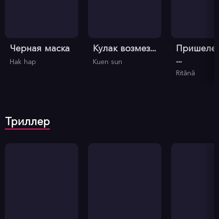
Черная маска
Кулак возмез...
Пришелец
...
Hak hap
Kuen sun
Ritânâ
Триллер