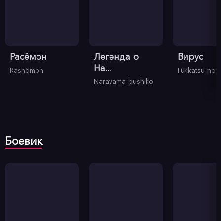
Расёмон
Легенда о
Вирус
На...
Rashômon
Fukkatsu no h
Narayama bushiko
Боевик