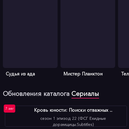
Судья из ада
Мистер Планктон
Те
Обновления каталога
Сериалы
7 авг
Кровь юности: Поиски отважных ...
сезон 1 эпизод 22 (ФСГ Ехидные
дорамщицы.Subtitles)