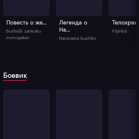
Повесть о же...
Легенда о
Телохрани
На...
Bushidô zankoku
Yôjinbô
monogatari
Narayama bushiko
Боевик