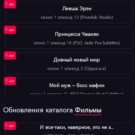
7 авг
Левша Эрэн
сезон 1 эпизод 13 (Freedub Studio)
7 авг
Принцесса Чжаоян
сезон 1 эпизод 14 (FSG Jade Fox.Subtitles)
7 авг
Дивный новый мир
сезон 1 эпизод 2 (Oppa-a-a)
7 авг
Мой муж — босс мафии
сезон 1 эпизод 11 (FSG Dragon Fruit.Subtitles)
7 авг
Обновления каталога
Фильмы
И вспыхнуло пламя
сезон 1 эпизод 29 (SlothSound)
7 авг
И все-таки, наверное, это не х...
7 авг