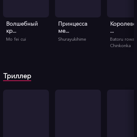
Волшебный
Принцесса
Королевс
кр...
ме...
...
Mo fei cui
Shurayukihime
Batoru rowaiar
Chinkonka
Триллер