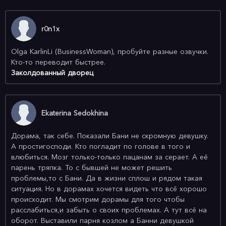
6 авг
Вознесение Хан-нэ
r0n1x
BDRip 720p (ФСГ Ехидные дорамщицы.Subtitles)
Olga KarlinLi (BusinessWoman), пробуйте разные озвучки.
5 авг
Ангелы с улиц
Кто-то переводит быстрее.
Заколдованный дворец
WEB-DLRip 720p (ФСГ Ехидные
дорамщицы.Subtitles)
5 авг
56 лет разбитого сердца
Ekaterina Sedokhina
WEB-DLRip 720p (ФСГ Ехидные
дорамщицы.Subtitles)
Дорама, так себе. Показали Бани не скромную девушку.
5 авг
А простигосподи. Кто погладит по голове в того и
Пёс из будущего
влюбиться. Мозг только-только пацанам за серает. А её
WEB-DLRip 720p (Дублированный)
парень тряпка. То с бывшей не может решить
проблемы,то с Бани. Да в жизни сплош и рядом такая
ситуация. Но в дорамах хочется видеть что всё хорошо
происходит. Мы смотрим дорамы для того чтобы
расслабиться,и забыть о своих проблемах. А тут всё на
оборот. Выставили парня козлом а Банни девушкой